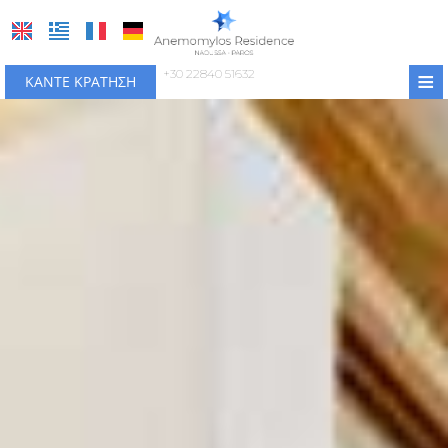
≡
+30 22840 51632
ΚΆΝΤΕ ΚΡΆΤΗΣΗ
ΑΡΧΙΚΉ
ΤΟΠΟΘΕΣΊΑ
Τοποθεσία - Νάουσα
ΔΙΑΜΟΝΉ
Πάρος
ΠΑΡΟΧΈΣ
Παροχές & υπηρεσίες
COVID-19
Πισίνα & Bar
ΦΩΤΟΓΡΑΦΊΕΣ
ΕΠΙΚΟΙΝΩΝΊΑ