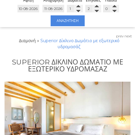
Άφιξη
Αναχώρηση
Δωμάτια
Ενήλικες
Παιδιά
ΑΝΑΖΉΤΗΣΗ
prev
next
Διαμονή
»
Superior Δίκλινο Δωμάτιο με εξωτερικό
υδρομασάζ
SUPERIOR ΔΊΚΛΙΝΟ ΔΩΜΆΤΙΟ ΜΕ
ΕΞΩΤΕΡΙΚΌ ΥΔΡΟΜΑΣΆΖ