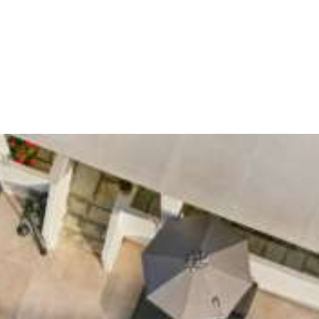
Zimmer und Suiten kombiniert mit unserem
Service garantieren hohe Qualitaet, Komfort und
einen sorgenfreien Ferienaufenthalt. Jahrelange
Erfahrung im Tourismus, prompte Erledigung
und Diskretion von uns und unseren
Angestellten, geben Ihnen das Gefuehl ‘Daheim’
angekommen zu sein. Anemomylos ist auf Paros
eine hervorragende Basis die Insel zu erkunden
und das kristallklare Meer zu geniessen.